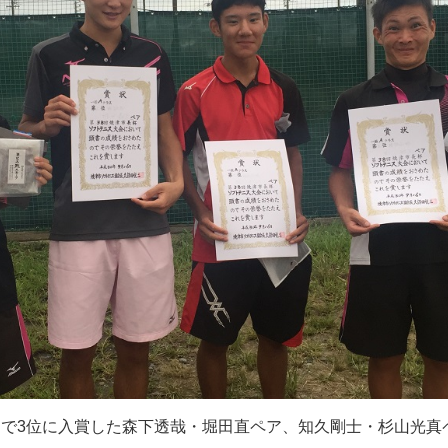
スで3位に入賞した森下透哉・堀田直ペア、知久剛士・杉山光真