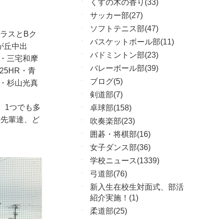
くすの木の香り(33)
サッカー部(27)
ソフトテニス部(47)
ラスとBク
バスケットボール部(11)
が丘中出
バドミントン部(23)
）・三宅和摩
バレーボール部(39)
5HR・青
ブログ(5)
）・杉山光真
剣道部(7)
、1つでも多
卓球部(158)
の先輩達、ど
吹奏楽部(23)
囲碁・将棋部(16)
女子ダンス部(36)
学校ニュース(1339)
弓道部(76)
新入生在校生対面式、部活
紹介実施！(1)
柔道部(25)