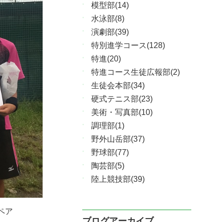
模型部(14)
水泳部(8)
演劇部(39)
特別進学コース(128)
特進(20)
特進コース生徒広報部(2)
生徒会本部(34)
硬式テニス部(23)
美術・写真部(10)
調理部(1)
野外山岳部(37)
野球部(77)
陶芸部(5)
陸上競技部(39)
ペア
ブログアーカイブ