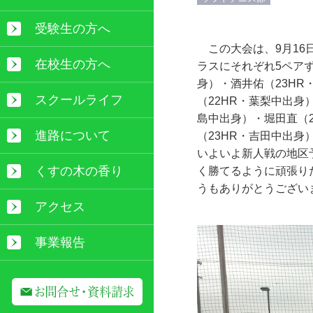
受験生の方へ
この大会は、9月16
在校生の方へ
ラスにそれぞれ5ペア
身）・酒井佑（23HR
スクールライフ
（22HR・葉梨中出身
島中出身）・堀田直（2
進路について
（23HR・吉田中出身
いよいよ新人戦の地区
くすの木の香り
く勝てるように頑張り
うもありがとうござい
アクセス
事業報告