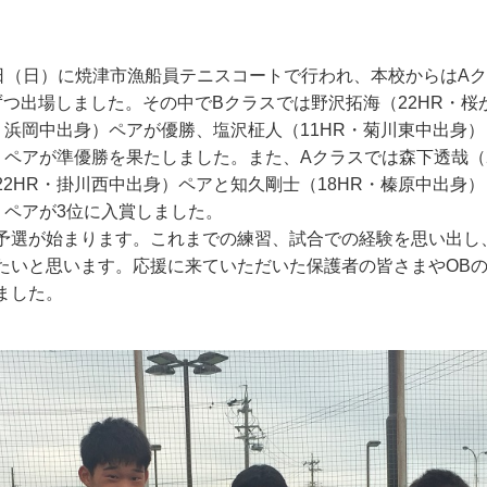
日（日）に焼津市漁船員テニスコートで行われ、本校からはAク
ずつ出場しました。その中でBクラスでは野沢拓海（22HR・桜
・浜岡中出身）ペアが優勝、塩沢柾人（11HR・菊川東中出身
）ペアが準優勝を果たしました。また、Aクラスでは森下透哉（2
2HR・掛川西中出身）ペアと知久剛士（18HR・榛原中出身
）ペアが3位に入賞しました。
予選が始まります。これまでの練習、試合での経験を思い出し
たいと思います。応援に来ていただいた保護者の皆さまやOB
ました。