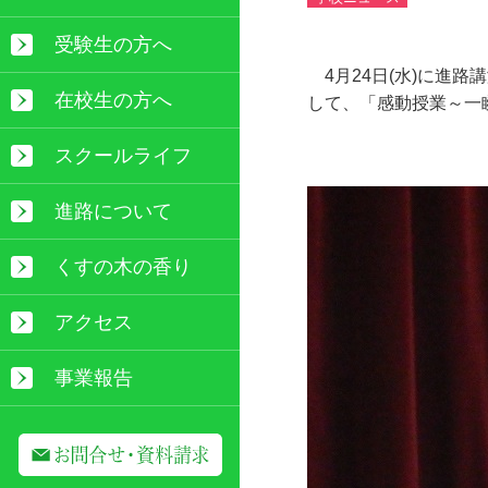
受験生の方へ
4月24日(水)に進
在校生の方へ
して、「感動授業～一
スクールライフ
進路について
くすの木の香り
アクセス
事業報告