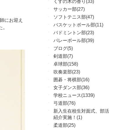
くすの木の香り(33)
サッカー部(27)
ソフトテニス部(47)
講師にお迎え
バスケットボール部(11)
た。
バドミントン部(23)
バレーボール部(39)
ブログ(5)
剣道部(7)
卓球部(158)
吹奏楽部(23)
囲碁・将棋部(16)
女子ダンス部(36)
学校ニュース(1339)
弓道部(76)
新入生在校生対面式、部活
紹介実施！(1)
柔道部(25)