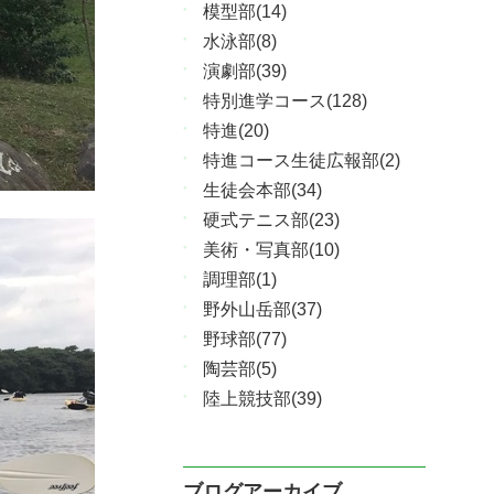
模型部(14)
水泳部(8)
演劇部(39)
特別進学コース(128)
特進(20)
特進コース生徒広報部(2)
生徒会本部(34)
硬式テニス部(23)
美術・写真部(10)
調理部(1)
野外山岳部(37)
野球部(77)
陶芸部(5)
陸上競技部(39)
ブログアーカイブ