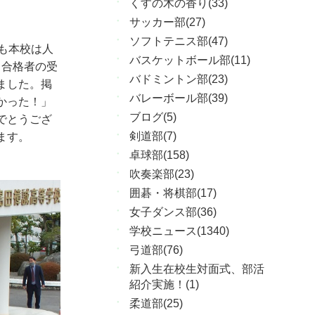
くすの木の香り(33)
サッカー部(27)
ソフトテニス部(47)
も本校は人
バスケットボール部(11)
、合格者の受
バドミントン部(23)
ました。掲
バレーボール部(39)
かった！」
ブログ(5)
でとうござ
剣道部(7)
ます。
卓球部(158)
吹奏楽部(23)
囲碁・将棋部(17)
女子ダンス部(36)
学校ニュース(1340)
弓道部(76)
新入生在校生対面式、部活
紹介実施！(1)
柔道部(25)