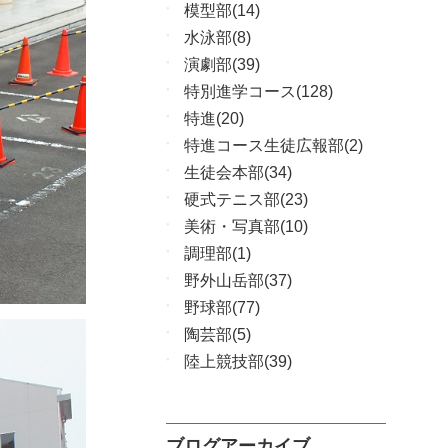
模型部(14)
水泳部(8)
演劇部(39)
特別進学コース(128)
特進(20)
特進コース生徒広報部(2)
生徒会本部(34)
硬式テニス部(23)
美術・写真部(10)
調理部(1)
野外山岳部(37)
野球部(77)
陶芸部(5)
陸上競技部(39)
ブログアーカイブ