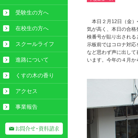
受験生の方へ
本日２月12日（金）
在校生の方へ
気が高く、本日の合格
検番号が貼り出される
スクールライフ
示板前ではコロナ対応
など思わず声に出して
進路について
います。今年の４月か
くすの木の香り
アクセス
事業報告