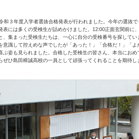
令和３年度入学者選抜合格発表が行われました。今年の選抜で
発表には多くの受検生が詰めかけました。12:00正面玄関前に
と、集まった受検生たちは、一心に自分の受検番号を探してい
を意識して控えめな声でしたが「あった！」「合格だ！」「よ
喜ぶ姿も見られました。合格した受検生の皆さん、本当におめ
らぜひ島田樟誠高校の一員として頑張ってくれることを期待し