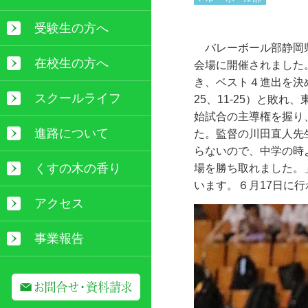
受験生の方へ
バレーボール部静岡県
在校生の方へ
会場に開催されました
き、ベスト４進出を決
スクールライフ
25
、
11-25
）と敗れ、
始試合の主導権を握り
進路について
た。監督の川田直人先
らないので、中学の時
くすの木の香り
場を勝ち取れました。
います。６月
17
日に行
アクセス
事業報告