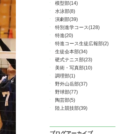
模型部(14)
水泳部(8)
演劇部(39)
特別進学コース(128)
特進(20)
特進コース生徒広報部(2)
生徒会本部(34)
硬式テニス部(23)
美術・写真部(10)
調理部(1)
野外山岳部(37)
野球部(77)
陶芸部(5)
陸上競技部(39)
ブログアーカイブ