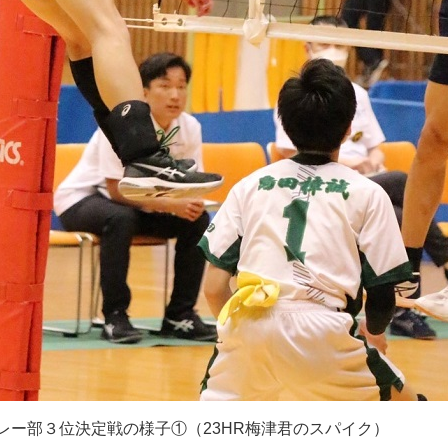
レー部３位決定戦の様子①（
23HR
梅津君のスパイク）