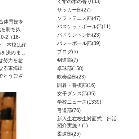
くすの木の香り(33)
サッカー部(27)
ソフトテニス部(47)
合体育館を
バスケットボール部(11)
戦を勝ち抜
バドミントン部(23)
に
0-2
（
16-
バレーボール部(39)
た。本校は終
ブログ(5)
場を決めまし
剣道部(7)
は努力を怠
なる東海出
卓球部(158)
でとうござ
吹奏楽部(23)
囲碁・将棋部(16)
女子ダンス部(35)
学校ニュース(1339)
弓道部(76)
新入生在校生対面式、部活
紹介実施！(1)
柔道部(25)