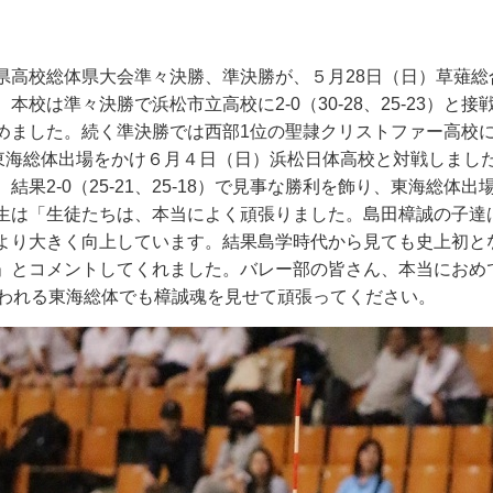
高校総体県大会準々決勝、準決勝が、５月
28
日（日）草薙総
。本校は準々決勝で浜松市立高校に
2-0
（
30-28
、
25-23
）と接
めました。続く準決勝では西部
1
位の聖隷クリストファー高校
東海総体出場をかけ６月４日（日）浜松日体高校と対戦しまし
、結果
2-0
（
25-21
、
25-18
）で見事な勝利を飾り、東海総体出
生は「生徒たちは、本当によく頑張りました。島田樟誠の子達
より大きく向上しています。結果島学時代から見ても史上初と
」とコメントしてくれました。バレー部の皆さん、本当におめ
われる東海総体でも樟誠魂を見せて頑張ってください。