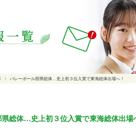
部
バレーボール部県総体…史上初３位入賞で東海総体出場へ！
部県総体…史上初３位入賞で東海総体出場