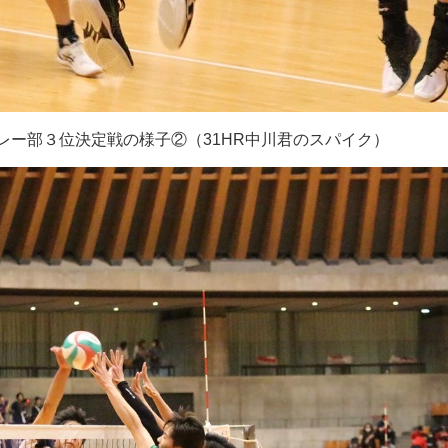
レー部３位決定戦の様子②（
31HR
中川君のスパイク）