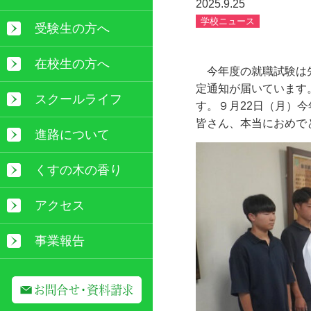
2025.9.25
学校ニュース
受験生の方へ
在校生の方へ
今年度の就職試験は
定通知が届いています
スクールライフ
す。９月
22
日（月）今
皆さん、本当におめで
進路について
くすの木の香り
アクセス
事業報告