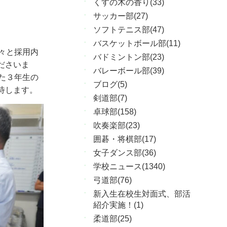
くすの木の香り(33)
サッカー部(27)
ソフトテニス部(47)
バスケットボール部(11)
々と採用内
バドミントン部(23)
ださいま
バレーボール部(39)
た３年生の
ブログ(5)
待します。
剣道部(7)
卓球部(158)
吹奏楽部(23)
囲碁・将棋部(17)
女子ダンス部(36)
学校ニュース(1340)
弓道部(76)
新入生在校生対面式、部活
紹介実施！(1)
柔道部(25)