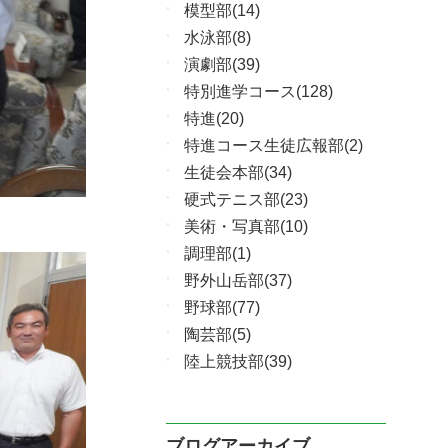
模型部(14)
水泳部(8)
演劇部(39)
特別進学コース(128)
特進(20)
特進コース生徒広報部(2)
生徒会本部(34)
硬式テニス部(23)
美術・写真部(10)
調理部(1)
野外山岳部(37)
野球部(77)
陶芸部(5)
陸上競技部(39)
ブログアーカイブ