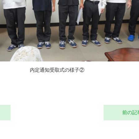
内定通知受取式の様子②
前の