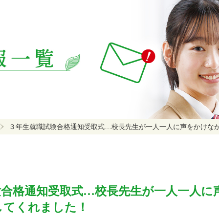
３年生就職試験合格通知受取式…校長先生が一人一人に声をかけな
験合格通知受取式…校長先生が一人一人に
してくれました！