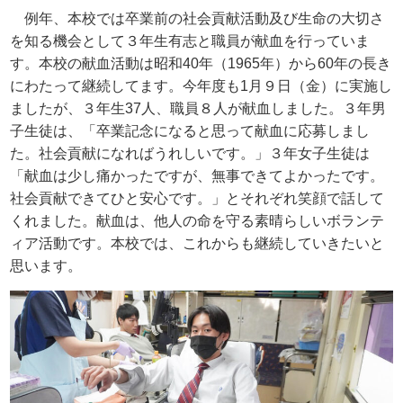
例年、本校では卒業前の社会貢献活動及び生命の大切さ
を知る機会として３年生有志と職員が献血を行っていま
す。本校の献血活動は昭和
40
年（
1965
年）から
60
年の長き
にわたって継続してます。今年度も
1
月９日（金）に実施し
ましたが、３年生
37
人、職員８人が献血しました。３年男
子生徒は、「卒業記念になると思って献血に応募しまし
た。社会貢献になればうれしいです。」３年女子生徒は
「献血は少し痛かったですが、無事できてよかったです。
社会貢献できてひと安心です。」とそれぞれ笑顔で話して
くれました。献血は、他人の命を守る素晴らしいボランテ
ィア活動です。本校では、これからも継続していきたいと
思います。