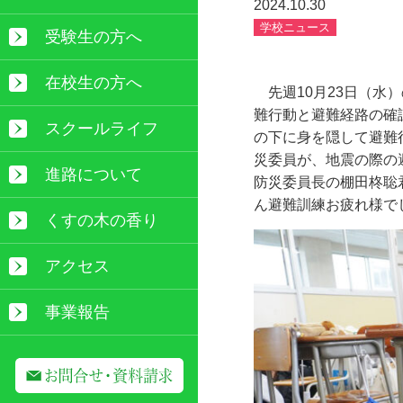
2024.10.30
学校ニュース
受験生の方へ
在校生の方へ
先週
10
月
23
日（水）
難行動と避難経路の確
スクールライフ
の下に身を隠して避難
災委員が、地震の際の
進路について
防災委員長の棚田柊聡
ん避難訓練お疲れ様で
くすの木の香り
アクセス
事業報告