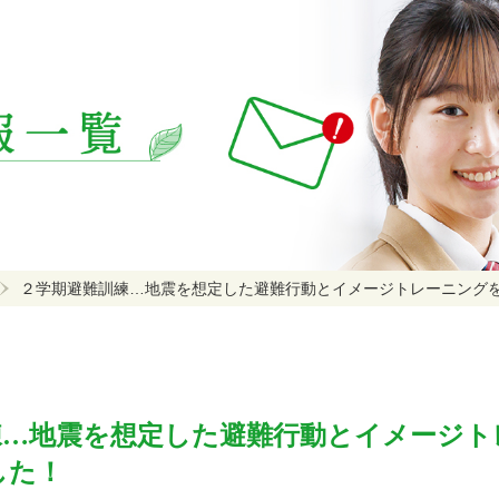
２学期避難訓練…地震を想定した避難行動とイメージトレーニング
練…地震を想定した避難行動とイメージト
した！