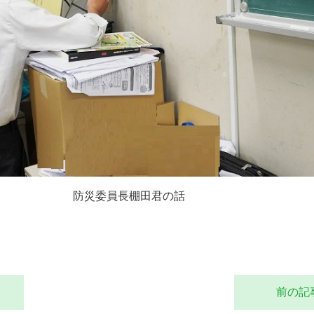
防災委員長棚田君の話
前の