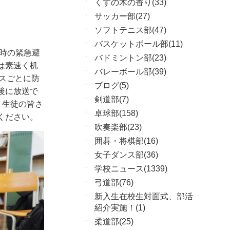
くすの木の香り(33)
サッカー部(27)
ソフトテニス部(47)
バスケットボール部(11)
時の緊急避
バドミントン部(23)
は素速く机
バレーボール部(39)
スごとに防
ブログ(5)
後に放送で
剣道部(7)
。生徒の皆さ
卓球部(158)
ください。
吹奏楽部(23)
囲碁・将棋部(16)
女子ダンス部(36)
学校ニュース(1339)
弓道部(76)
新入生在校生対面式、部活
紹介実施！(1)
柔道部(25)