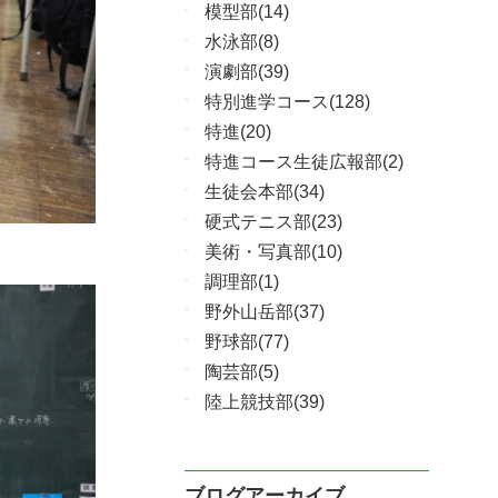
模型部(14)
水泳部(8)
演劇部(39)
特別進学コース(128)
特進(20)
特進コース生徒広報部(2)
生徒会本部(34)
硬式テニス部(23)
美術・写真部(10)
調理部(1)
野外山岳部(37)
野球部(77)
陶芸部(5)
陸上競技部(39)
ブログアーカイブ