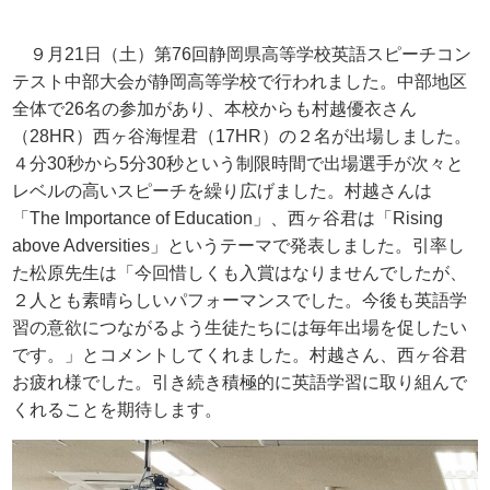
９月
21
日（土）第
76
回静岡県高等学校英語スピーチコン
テスト中部大会が静岡高等学校で行われました。中部地区
全体で
26
名の参加があり、本校からも村越優衣さん
（
28HR
）西ヶ谷海惺君（17HR）の２名が出場しました。
４分
30
秒から
5
分
30
秒という制限時間で出場選手が次々と
レベルの高いスピーチを繰り広げました。村越さんは
「
The Importance of Education
」、西ヶ谷君は「
Rising
above Adversities
」というテーマで発表しました。引率し
た松原先生は「今回惜しくも入賞はなりませんでしたが、
２人とも素晴らしいパフォーマンスでした。今後も英語学
習の意欲につながるよう生徒たちには毎年出場を促したい
です。」とコメントしてくれました。村越さん、西ヶ谷君
お疲れ様でした。引き続き積極的に英語学習に取り組んで
くれることを期待します。