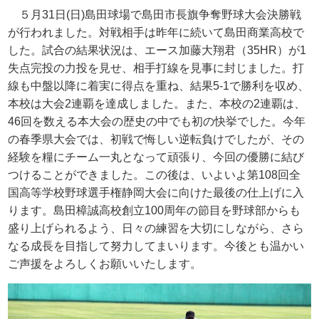
５月
31
日
(
日
)
島田球場で島田市長旗争奪野球大会決勝戦
が行われました。対戦相手は昨年に続いて島田商業高校で
した。試合の結果状況は、エース加藤大翔君（
35HR
）が
1
失点完投の力投を見せ、相手打線を見事に封じました。打
線も中盤以降に着実に得点を重ね、結果
5-1
で勝利を収め、
本校は大会
2
連覇を達成しました。また、本校の
2
連覇は、
46
回を数える本大会の歴史の中でも初の快挙でした。今年
の春季県大会では、初戦で悔しい逆転負けでしたが、その
経験を糧にチーム一丸となって頑張り、今回の優勝に結び
つけることができました。この後は、いよいよ第
108
回全
国高等学校野球選手権静岡大会に向けた最後の仕上げに入
ります。島田樟誠高校創立
100
周年の節目を野球部からも
盛り上げられるよう、日々の練習を大切にしながら、さら
なる成長を目指して努力してまいります。今後とも温かい
ご声援をよろしくお願いいたします。