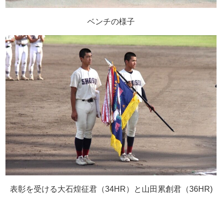
ベンチの様子
表彰を受ける大石煌征君（
34HR
）と山田累創君（
36HR)