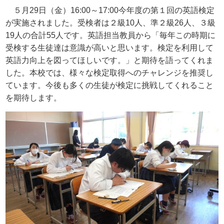
５月
29
日（金）
16:00
～
17:00
今年度の第１回の英語検定
が実施されました。受検者は２級
10
人、準２級
26
人、３級
19
人の合計
55
人です。英語担当教員から「毎年この時期に
受検する生徒達は意識が高いと思います。検定を利用して
英語力向上を図ってほしいです。」と期待を語ってくれま
した。本校では、様々な検定取得へのチャレンジを推奨し
ています。今後も多くの生徒が検定に挑戦してくれること
を期待します。