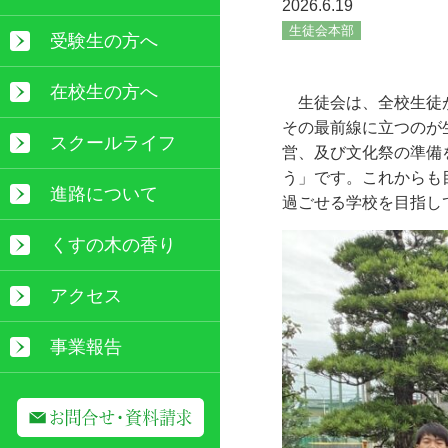
2026.6.19
生徒会本部
受験生の方へ
在校生の方へ
生徒会は、全校生徒が
その最前線に立つのが
スクールライフ
営、及び文化祭の準備
う」です。これからも
進路について
過ごせる学校を目指し
くすの木の香り
アクセス
事業報告