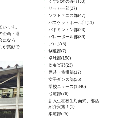
くすの木の香り(33)
サッカー部(27)
ソフトテニス部(47)
バスケットボール部(11)
ています。
バドミントン部(23)
の企画・運
バレーボール部(39)
会になろ
ブログ(5)
なが笑顔で
剣道部(7)
卓球部(158)
吹奏楽部(23)
囲碁・将棋部(17)
女子ダンス部(36)
学校ニュース(1340)
弓道部(76)
新入生在校生対面式、部活
紹介実施！(1)
柔道部(25)