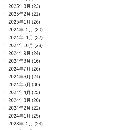
2025年3月
(23)
2025年2月
(21)
2025年1月
(26)
2024年12月
(30)
2024年11月
(32)
2024年10月
(29)
2024年9月
(24)
2024年8月
(16)
2024年7月
(26)
2024年6月
(24)
2024年5月
(30)
2024年4月
(25)
2024年3月
(20)
2024年2月
(22)
2024年1月
(25)
2023年12月
(23)