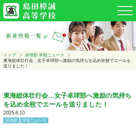
トップ
卓球部
学校ニュース
東海総体壮行会…女子卓球部へ激励の気持ちを込め全校でエールを
送りました！
東海総体壮行会…女子卓球部へ激励の気持ち
を込め全校でエールを送りました！
2025.6.10
卓球部
学校ニュース