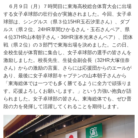
６月９日（月）７時間目に東海高校総合体育大会に出場
する女子卓球部の壮行会が実施されました。今回、女子卓
球部は、シングルス（県３位
15HR
玉石汐里さん）、ダブ
ルス（県２位、
24HR
草間ひかるさん・玉石さんペア、県
４位
37HR
山本朝子さん・
36HR濵本
光来さんペア）、団体
戦（県２位）の３部門で東海出場を決めました。この日、
全校生徒が体育館に集合し、女子卓球部の選手の皆さんを
激励しました。校長先生、生徒会副会長（
32HR
大塚佳奈
さん）からの激励の言葉、さらには応援団からのエールが
あり、最後に女子卓球部キャプテンの山本朝子さんから
「東海総体では一つでも多く勝てるように全力で頑張りま
す。応援よろしくお願いします。」という力強い抱負が語
られました。女子卓球部の皆さん、東海総体でも、ぜひ普
段の力を発揮して活躍してくれることを期待します。