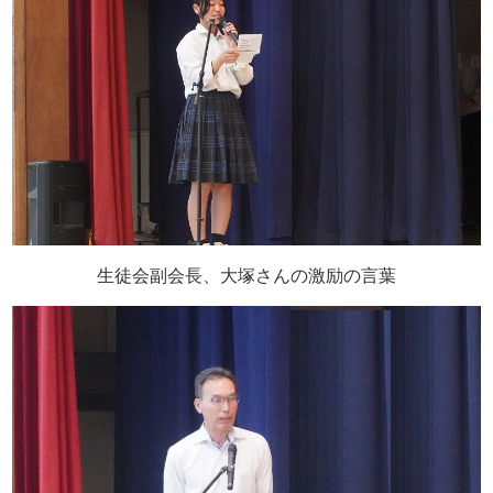
生徒会副会長、大塚さんの激励の言葉