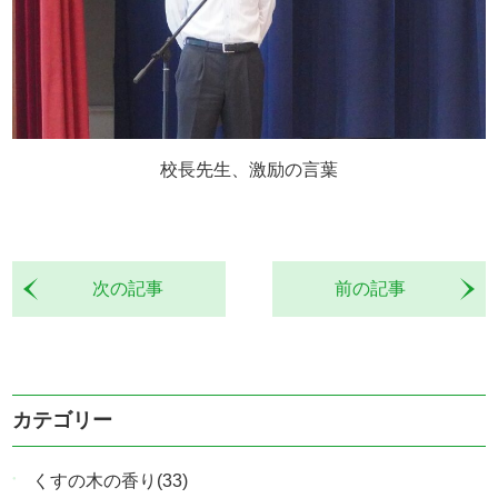
校長先生、激励の言葉
次の記事
前の記事
カテゴリー
くすの木の香り(33)