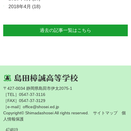
2018年4月
(18)
過去の記事一覧はこちら
〒427-0034 静岡県島田市伊太2075-1
［TEL］0547-37-3116
［FAX］0547-37-3129
［e-mail］office@shosei.ed.jp
Copyright© Shimadashosei All rights reserved.
サイトマップ
個
人情報保護