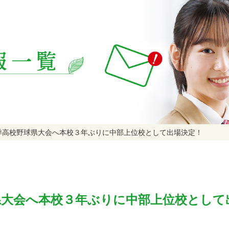
季高校野球県大会へ本校３年ぶりに中部上位校として出場決定！
県大会へ本校３年ぶりに中部上位校として