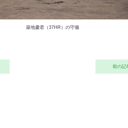
築地慶君（
37HR
）の守備
前の