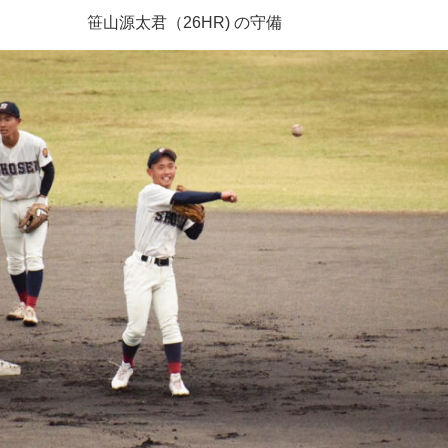
笹山源太君（
26HR)
の守備