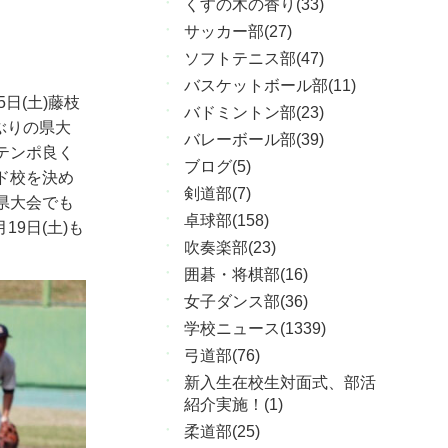
くすの木の香り(33)
サッカー部(27)
ソフトテニス部(47)
バスケットボール部(11)
5
日
(
土
)
藤枝
バドミントン部(23)
ぶりの県大
バレーボール部(39)
テンポ良く
ブログ(5)
ド校を決め
剣道部(7)
県大会でも
卓球部(158)
月
19
日
(
土
)
も
吹奏楽部(23)
囲碁・将棋部(16)
女子ダンス部(36)
学校ニュース(1339)
弓道部(76)
新入生在校生対面式、部活
紹介実施！(1)
柔道部(25)