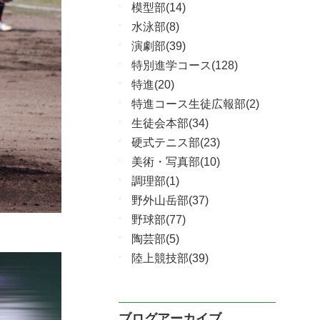
模型部(14)
水泳部(8)
演劇部(39)
特別進学コース(128)
特進(20)
特進コース生徒広報部(2)
生徒会本部(34)
硬式テニス部(23)
美術・写真部(10)
調理部(1)
野外山岳部(37)
野球部(77)
陶芸部(5)
陸上競技部(39)
ブログアーカイブ