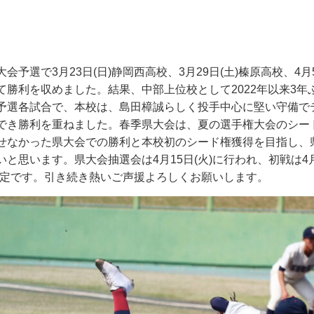
大会予選で
3
月
23
日
(
日
)
静岡西高校、
3
月
29
日
(
土
)
榛原高校、
4
月
て勝利を収めました。結果、中部上位校として
2022
年以来
3
年
予選各試合で、本校は、島田樟誠らしく投手中心に堅い守備で
でき勝利を重ねました。春季県大会は、夏の選手権大会のシー
せなかった県大会での勝利と本校初のシード権獲得を目指し、
いと思います。県大会抽選会は
4
月
15
日
(
火
)
に行われ、初戦は
4
定です。引き続き熱いご声援よろしくお願いします。