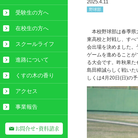
2025.4.11
野球部
受験生の方へ
在校生の方へ
本校野球部は春季県
東高校と対戦し、すべ
スクールライフ
会出場を決めました。
ゲームを進めることが
進路について
る大会です。昨秋果た
島田樟誠らしく戦いた
くすの木の香り
しくは
4
月
20
日
(
日
)
の予
アクセス
事業報告