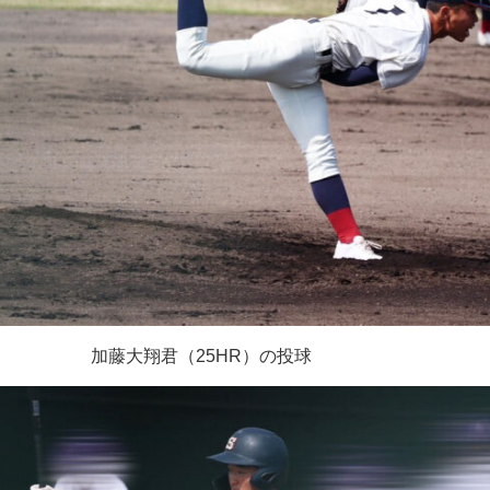
加藤大翔君（
25HR
）の投球