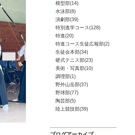
模型部(14)
水泳部(8)
演劇部(39)
特別進学コース(128)
特進(20)
特進コース生徒広報部(2)
生徒会本部(34)
硬式テニス部(23)
美術・写真部(10)
調理部(1)
野外山岳部(37)
野球部(77)
陶芸部(5)
陸上競技部(39)
ブログアーカイブ