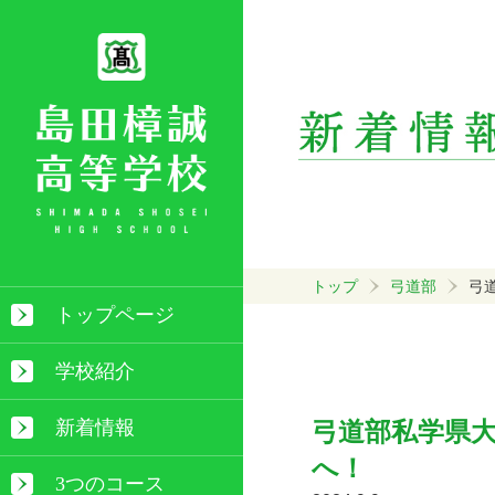
トップ
弓道部
弓
トップページ
学校紹介
新着情報
弓道部私学県
へ！
3つのコース