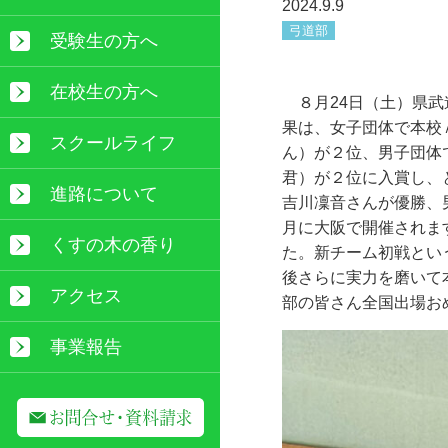
2024.9.9
弓道部
受験生の方へ
在校生の方へ
８月
24
日（土）県武
果は、女子団体で本校
スクールライフ
ん）が２位、男子団体
君）が２位に入賞し、
進路について
吉川凜音さんが優勝、
月に大阪で開催されま
くすの木の香り
た。新チーム初戦とい
後さらに実力を磨いて
アクセス
部の皆さん全国出場お
事業報告