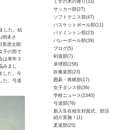
くすの木の香り(33)
サッカー部(27)
ソフトテニス部(47)
バスケットボール部(11)
ました。結
バドミントン部(23)
山明未さ
バレーボール部(39)
田形虎太朗
ブログ(5)
女子の部で
剣道部(7)
会は来年３
卓球部(158)
臨みまし
吹奏楽部(23)
ました。今
囲碁・将棋部(17)
した。弓道
女子ダンス部(36)
学校ニュース(1340)
弓道部(76)
新入生在校生対面式、部活
紹介実施！(1)
柔道部(25)