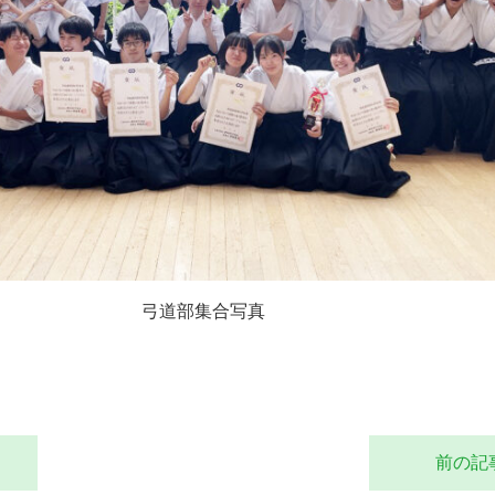
弓道部集合写真
前の