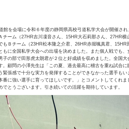
道館を会場に令和６年度の静岡県高校弓道私学大会が開催され
Ａチーム（
27HR
吉川凜音さん、
15HR
大石莉那さん、
27HR
横
でもＢチーム（
23HR
松本隆之介君、
26HR
赤堀颯真君、
15HR
ともに全国私学大会への出場を決めました。また個人戦でも、
男子の部で田形虎太朗君が２位と好成績を収めました。全国大
す。顧問の小澤先生は「この夏、過去最高に稽古を重ね試合に
う緊張感で十分な実力を発揮することができなかった選手もい
本番に強い選手に育ってほしいです。」とコメントしてくれま
めでとうございます。引き続いての活躍を期待しています。