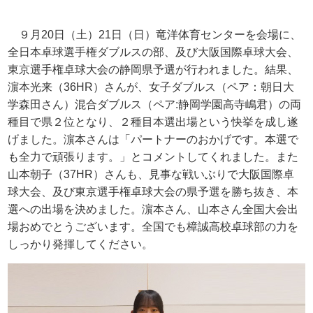
９月
20
日（土）
21
日（日）竜洋体育センターを会場に、
全日本卓球選手権ダブルスの部、及び大阪国際卓球大会、
東京選手権卓球大会の静岡県予選が行われました。結果、
濵本光来（
36HR
）さんが、女子ダブルス（ペア：朝日大
学森田さん）混合ダブルス（ペア
:
静岡学園高寺嶋君）の両
種目で県２位となり、２種目本選出場という快挙を成し遂
げました。濵本さんは「パートナーのおかげです。本選で
も全力で頑張ります。」とコメントしてくれました。また
山本朝子（
37HR
）さんも、見事な戦いぶりで大阪国際卓
球大会、及び東京選手権卓球大会の県予選を勝ち抜き、本
選への出場を決めました。濵本さん、山本さん全国大会出
場おめでとうございます。全国でも樟誠高校卓球部の力を
しっかり発揮してください。