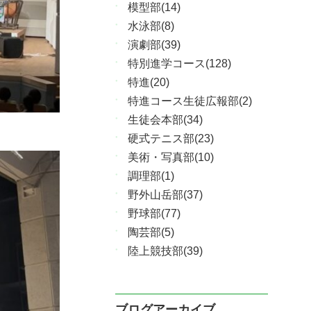
模型部(14)
水泳部(8)
演劇部(39)
特別進学コース(128)
特進(20)
特進コース生徒広報部(2)
生徒会本部(34)
硬式テニス部(23)
美術・写真部(10)
調理部(1)
野外山岳部(37)
野球部(77)
陶芸部(5)
陸上競技部(39)
ブログアーカイブ