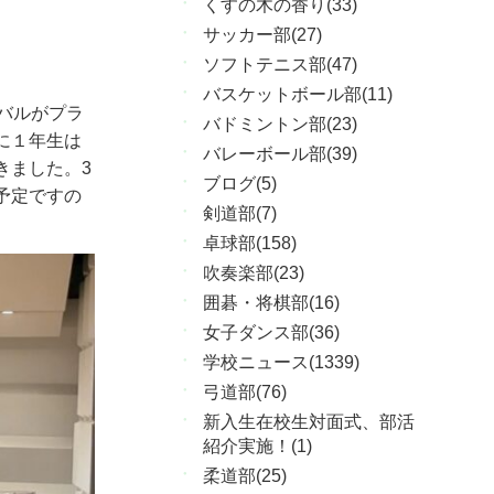
くすの木の香り(33)
サッカー部(27)
ソフトテニス部(47)
バスケットボール部(11)
バルがプラ
バドミントン部(23)
に１年生は
バレーボール部(39)
きました。
3
ブログ(5)
予定ですの
剣道部(7)
卓球部(158)
吹奏楽部(23)
囲碁・将棋部(16)
女子ダンス部(36)
学校ニュース(1339)
弓道部(76)
新入生在校生対面式、部活
紹介実施！(1)
柔道部(25)