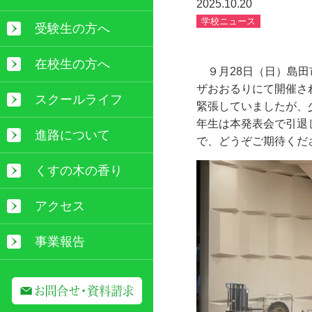
2025.10.20
学校ニュース
受験生の方へ
在校生の方へ
９月
28
日（日）島田
ザおおるりにて開催さ
スクールライフ
緊張していましたが、
年生は本発表会で引退
進路について
で、どうぞご期待くだ
くすの木の香り
アクセス
事業報告