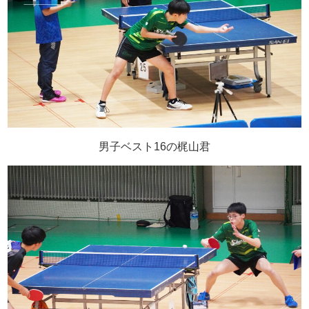
男子ベスト
16
の梶山君