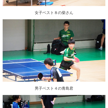
女子ベスト８の柴さん
男子ベスト４の青島君