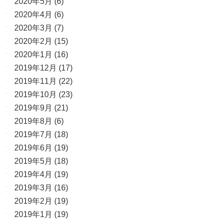
2020年5月
(6)
2020年4月
(6)
2020年3月
(7)
2020年2月
(15)
2020年1月
(16)
2019年12月
(17)
2019年11月
(22)
2019年10月
(23)
2019年9月
(21)
2019年8月
(6)
2019年7月
(18)
2019年6月
(19)
2019年5月
(18)
2019年4月
(19)
2019年3月
(16)
2019年2月
(19)
2019年1月
(19)