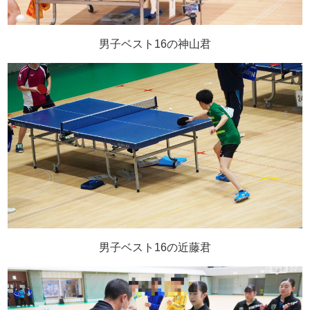
男子ベスト
16
の神山君
男子ベスト
16
の近藤君