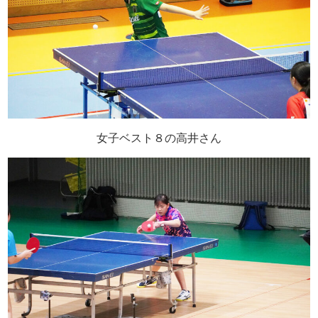
女子ベスト８の高井さん