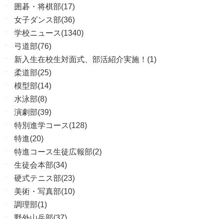
囲碁・将棋部(17)
女子ダンス部(36)
学校ニュース(1340)
弓道部(76)
新入生在校生対面式、部活紹介実施！(1)
柔道部(25)
模型部(14)
水泳部(8)
演劇部(39)
特別進学コース(128)
特進(20)
特進コース生徒広報部(2)
生徒会本部(34)
硬式テニス部(23)
美術・写真部(10)
調理部(1)
野外山岳部(37)