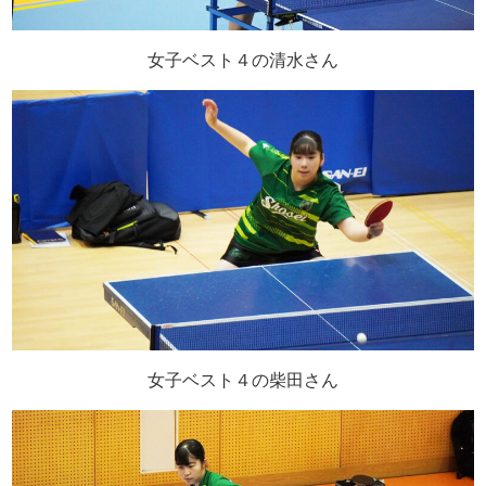
女子ベスト４の清水さん
女子ベスト４の柴田さん