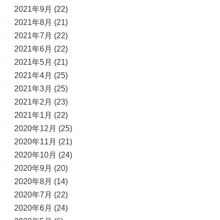
2021年9月
(22)
2021年8月
(21)
2021年7月
(22)
2021年6月
(22)
2021年5月
(21)
2021年4月
(25)
2021年3月
(25)
2021年2月
(23)
2021年1月
(22)
2020年12月
(25)
2020年11月
(21)
2020年10月
(24)
2020年9月
(20)
2020年8月
(14)
2020年7月
(22)
2020年6月
(24)