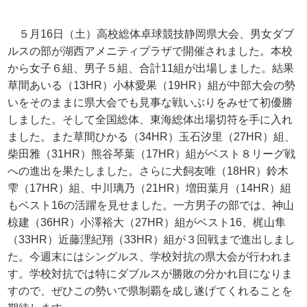
５月
16
日（土）高校総体卓球競技静岡県大会、男女ダブ
ルスの部が湖西アメニティプラザで開催されました。本校
から女子６組、男子５組、合計
11
組が出場しました。結果
草間あいる（
13HR
）小林愛果（
19HR
）組が中部大会の勢
いをそのままに県大会でも見事な戦いぶりをみせて初優勝
しました。そして全国総体、東海総体出場切符を手に入れ
ました。また草間ひかる（
34HR
）玉石汐里（
27HR
）組、
柴田雅（
31HR
）熊谷琴葉（
17HR
）組がベスト８リーグ戦
への進出を果たしました。さらに犬飼友唯（
18HR
）鈴木
雫（
17HR
）組、中川璃乃（
21HR
）増田葉月（
14HR
）組
もベスト
16
の活躍を見せました。一方男子の部では、神山
椋建（
36HR
）小澤裕大（
27HR
）組がベスト
16
、梶山隼
（
33HR
）近藤浬紀翔（
33HR
）組が３回戦まで進出しまし
た。今週末にはシングルス、学校対抗の県大会が行われま
す。学校対抗では特にダブルスが勝敗の分かれ目になりま
すので、ぜひこの勢いで県制覇を成し遂げてくれることを