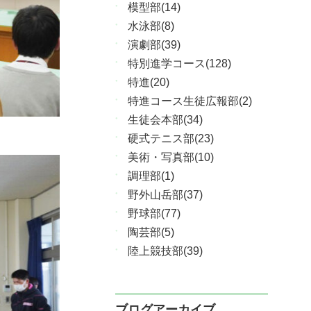
模型部(14)
水泳部(8)
演劇部(39)
特別進学コース(128)
特進(20)
特進コース生徒広報部(2)
生徒会本部(34)
硬式テニス部(23)
美術・写真部(10)
調理部(1)
野外山岳部(37)
野球部(77)
陶芸部(5)
陸上競技部(39)
ブログアーカイブ