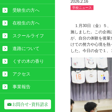
2026.2.16
学校ニュース
受験生の方へ
在校生の方へ
１月
30
日（金）５、
施しました。この企画
スクールライフ
が、自分の体験を後輩
けての努力や心境を熱
進路について
した。今日の会で１、
くすの木の香り
アクセス
事業報告