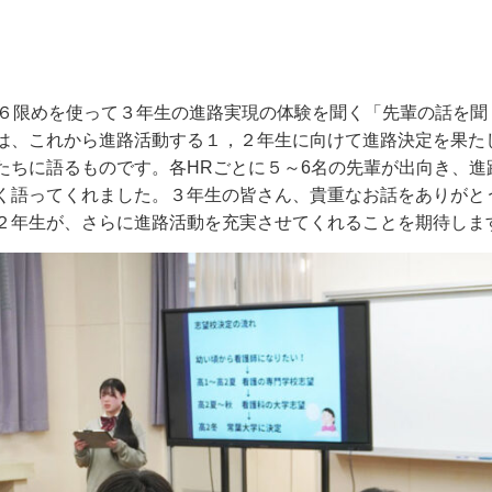
６限めを使って３年生の進路実現の体験を聞く「先輩の話を聞
は、これから進路活動する１，２年生に向けて進路決定を果た
たちに語るものです。各
HR
ごとに５～
6
名の先輩が出向き、進
く語ってくれました。３年生の皆さん、貴重なお話をありがと
２年生が、さらに進路活動を充実させてくれることを期待しま