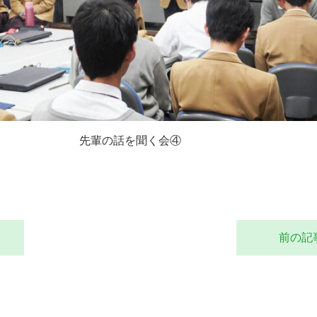
先輩の話を聞く会④
前の