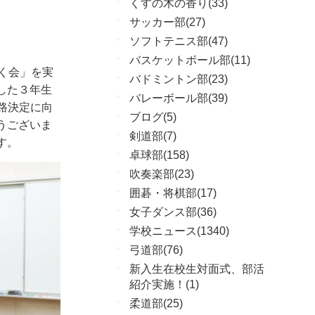
くすの木の香り(33)
サッカー部(27)
ソフトテニス部(47)
バスケットボール部(11)
く会」を実
バドミントン部(23)
した３年生
バレーボール部(39)
路決定に向
ブログ(5)
うございま
剣道部(7)
す。
卓球部(158)
吹奏楽部(23)
囲碁・将棋部(17)
女子ダンス部(36)
学校ニュース(1340)
弓道部(76)
新入生在校生対面式、部活
紹介実施！(1)
柔道部(25)