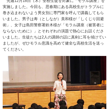
先週
12
月
18
日（木）全校生徒を対象に「モラル講座」を
実施しました。今回も、思春期にある高校生がトラブルに
巻き込まれないよう男女別に専門家を呼んで講義してもら
いました。男子は寿（としなが）美和様が「しくじり回避
術」、女子は島田警察署鈴木様が「モラル講座（被害者に
ならないために）」とそれぞれの演題で熱心にお話くださ
いました。生徒たちは
2
人の講師の話に真剣に耳を傾けてい
ましたが、ぜひモラル意識を高めて健全な高校生活を送っ
てください。